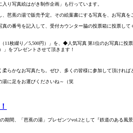
に入り写真絵はがき制作企画」も行っています。
作し、芭蕉の湯で販売予定。その絵葉書にする写真を、お写真を
写真の番号を記入して、受付カウンター脇の投票箱に投票してく
11枚綴り／5,500円）」を、◆人気写真 第1位のお写真に
0円）」をプレゼントさせて頂きます！
く柔らかなお写真たち。ぜひ、多くの皆様に参加して頂ければ
の湯に足をお運びくださいね～（笑
！
の期間、「芭蕉の湯」プレゼンツvol.2として『鉄道のある風