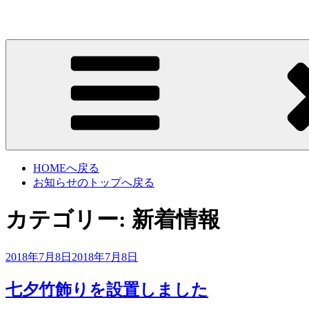
コ
ン
テ
ン
松島日帰り天然温泉・お食事処 芭蕉の湯
芭蕉の湯は宮城県松島にある500円で入浴できる日帰り天然
ツ
へ
ス
キ
ッ
プ
HOMEへ戻る
お知らせのトップへ戻る
カテゴリー:
新着情報
投
2018年7月8日
2018年7月8日
稿
日:
七夕竹飾りを設置しました