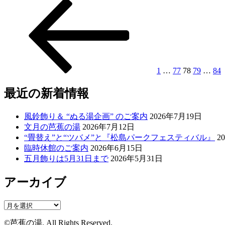
前
固
固
固
固
固
投
の
定
定
定
定
定
稿
ペ
ペ
ペ
ペ
ペ
ペ
ー
ー
ー
ー
ー
ー
の
ジ
ジ
ジ
ジ
ジ
ジ
ペ
ー
1
…
77
78
79
…
84
ジ
最近の新着情報
送
り
風鈴飾り＆ “ぬる湯企画” のご案内
2026年7月19日
文月の芭蕉の湯
2026年7月12日
“畳替え”と“ツバメ”と『松島パークフェスティバル』
2
臨時休館のご案内
2026年6月15日
五月飾りは5月31日まで
2026年5月31日
アーカイブ
ア
ー
©芭蕉の湯. All Rights Reserved.