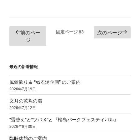
投
固定ページ
83
前のペー
次のページ
稿
ジ
の
ペ
ー
最近の新着情報
ジ
風鈴飾り＆ “ぬる湯企画” のご案内
送
2026年7月19日
り
文月の芭蕉の湯
2026年7月12日
“畳替え”と“ツバメ”と『松島パークフェスティバル』
2026年6月30日
臨時休館のご案内