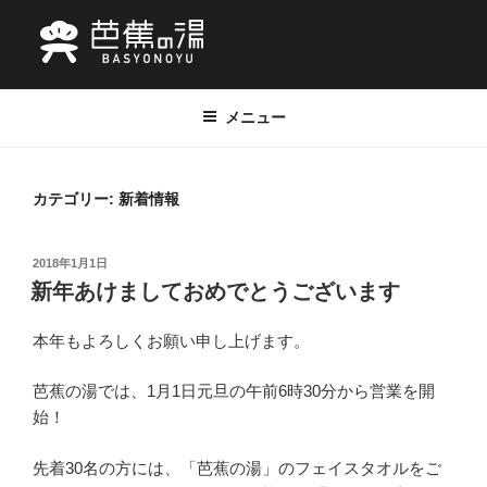
コ
ン
テ
松島日帰り天然温泉・お食事処 芭蕉
芭蕉の湯は宮城県松島にある500円で入浴できる日帰り天然温泉です。
ン
お食事処や鉱石風呂（別料金）もあり一日の疲れをごゆっくりお寛ぎく
ツ
の湯
メニュー
ださい。
へ
ス
キ
カテゴリー:
新着情報
ッ
プ
投
2018年1月1日
稿
新年あけましておめでとうございます
日:
本年もよろしくお願い申し上げます。
芭蕉の湯では、1月1日元旦の午前6時30分から営業を開
始！
先着30名の方には、「芭蕉の湯」のフェイスタオルをご