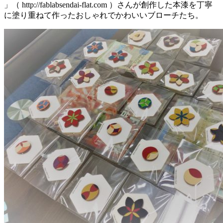
」（ http://fablabsendai-flat.com ）さんが創作した本漆を丁寧
に塗り重ねて作ったおしゃれでかわいいブローチたち。