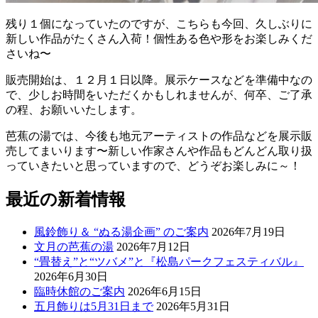
残り１個になっていたのですが、こちらも今回、久しぶりに
新しい作品がたくさん入荷！個性ある色や形をお楽しみくだ
さいね〜
販売開始は、１２月１日以降。展示ケースなどを準備中なの
で、少しお時間をいただくかもしれませんが、何卒、ご了承
の程、お願いいたします。
芭蕉の湯では、今後も地元アーティストの作品などを展示販
売してまいります〜新しい作家さんや作品もどんどん取り扱
っていきたいと思っていますので、どうぞお楽しみに～！
最近の新着情報
風鈴飾り＆ “ぬる湯企画” のご案内
2026年7月19日
文月の芭蕉の湯
2026年7月12日
“畳替え”と“ツバメ”と『松島パークフェスティバル』
2026年6月30日
臨時休館のご案内
2026年6月15日
五月飾りは5月31日まで
2026年5月31日