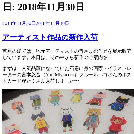
日:
2018年11月30日
投
2018年11月30日
2018年11月30日
稿
日:
アーティスト作品の新作入荷
芭蕉の湯では、地元アーティストの皆さまの作品を展示販売
しています。本日は、その中から新作のご案内を！
まずは、人気品薄になっていた石巻出身の画家・イラストレ
ーターの宮本悠合（Yuri Miyamoto）クルールペコさんのポス
トカードがたくさん入荷しました〜