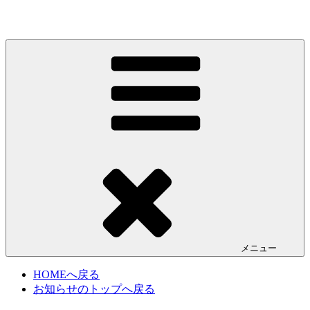
コ
ン
テ
ン
松島日帰り天然温泉・お食事処 芭蕉の湯
芭蕉の湯は宮城県松島にある500円で入浴できる日帰り天然温
ツ
泉です。お食事処や鉱石風呂（別料金）もあり一日の疲れを
へ
ごゆっくりお寛ぎください。
ス
キ
ッ
プ
メニュー
HOMEへ戻る
お知らせのトップへ戻る