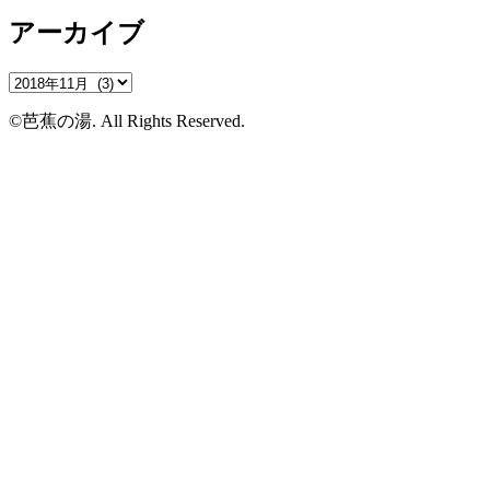
アーカイブ
ア
ー
©芭蕉の湯. All Rights Reserved.
カ
イ
ブ