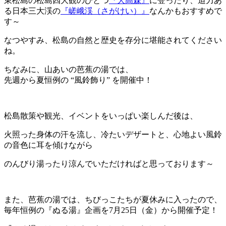
東松島の松島四大観のひとつ
『大高森』
に登ったり、迫力あ
る日本三大渓の
『嵯峨渓（さがけい）』
なんかもおすすめで
す～
なつやすみ、松島の自然と歴史を存分に堪能されてください
ね。
ちなみに、山あいの芭蕉の湯では、
先週から夏恒例の “風鈴飾り” を開催中！
松島散策や観光、イベントをいっぱい楽しんだ後は、
火照った身体の汗を流し、冷たいデザートと、心地よい風鈴
の音色に耳を傾けながら
のんびり湯ったり涼んでいただければと思っております～
また、芭蕉の湯では、ちびっこたちが夏休みに入ったので、
毎年恒例の『ぬる湯』企画を7月25日（金）から開催予定！