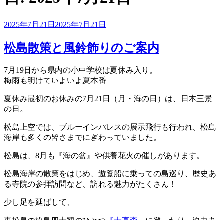
投
2025年7月21日
2025年7月21日
稿
日:
松島散策と風鈴飾りのご案内
7月19日から県内の小中学校は夏休み入り。
梅雨も明けていよいよ夏本番！
夏休み最初のお休みの7月21日（月・海の日）は、日本三景
の日。
松島上空では、ブルーインパレスの展示飛行も行われ、松島
海岸も多くの皆さまでにぎわっていました。
松島は、8月も『海の盆』や供養花火の催しがあります。
松島海岸の散策をはじめ、遊覧船に乗っての島巡り、歴史あ
る寺院の参拝訪問など、訪れる魅力がたくさん！
少し足を延ばして、