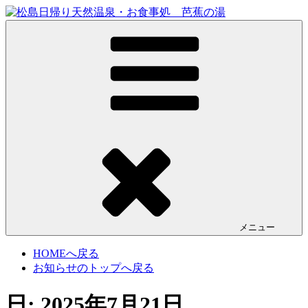
コ
ン
松島日帰り天然温泉・お食事処 芭蕉の湯
芭蕉の湯は宮城県松島にある500円で入浴できる日帰り天然温
テ
泉です。お食事処や鉱石風呂（別料金）もあり一日の疲れを
ン
ごゆっくりお寛ぎください。
ツ
へ
ス
キ
ッ
プ
メニュー
HOMEへ戻る
お知らせのトップへ戻る
日:
2025年7月21日