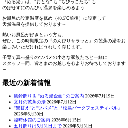
『ぬる湯』は、“おとな” も “ちびっこたち” も
のぼせずにのんびり温泉を楽しめるよう
お風呂の設定温度を低め（40.5℃前後）に設定して
天然温泉を提供しております～
熱いお風呂が好きという方も、
ぜひ、この時期限定の『のんびりサラッと』の芭蕉の湯をお
楽しみいただければうれしく存じます。
子育て真っ盛りのツバメの小さな家族たちと一緒に
スタッフ一同、皆さまのお越しを心よりお待ちしております
～
最近の新着情報
風鈴飾り＆ “ぬる湯企画” のご案内
2026年7月19日
文月の芭蕉の湯
2026年7月12日
“畳替え”と“ツバメ”と『松島パークフェスティバル』
2026年6月30日
臨時休館のご案内
2026年6月15日
五月飾りは5月31日まで
2026年5月31日